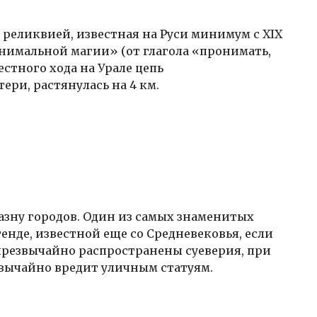
реликвией, известная на Руси минимум с XIX
онимальной магии» (от глагола «пронимать,
естного хода на Урале цепь
ри, растянулась на 4 км.
азну городов. Один из самых знаменитых
егенде, известной еще со Средневековья, если
 чрезвычайно распространены суеверия, при
звычайно вредит уличным статуям.