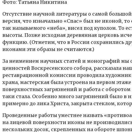
Фото: Татьяна Никитина
Отсутствие научной литературы о самой большой 
версия, что изначально «Спас» был не иконой, т
так называемого «неба», висел под куполом. То е
высоты. Позже исходная деревянная церковь исчез
функцию. (Отметим, что в России сохранились д
иконами эти образы не считаются.)
За неимением научных статей и монографий мы о
ценностей Воскресенского собора, рассказала на
реставрационной комиссии проводила художник-р
храма, мастерская была устроена на первом этаже
поверхностных загрязнений и работа с оборотом 
таки стала. Особенно много загрязнений было в н
примерно до лика Христа, закрыта стеклом, кото
Проведенные работы уместнее назвать «противо
на лицевой поверхности иконы не производились
нескольких досок, скрепленных на обороте шпонк