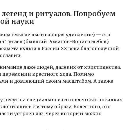
легенд и ритуалов. Попробуем
ной науки
рямом смысле вызывающая удивление) — это
да Тутаев (бывший Романов-Борисоглебск)
дмета культа в России ХХ века благополучной
ославии.
нимание даже людей, далеких от христианства.
й церемонии крестного хода. Помимо
дьми и довлеющий своим масштабом. А также
у несут на специально изготовленных носилках
лонившись святому образу. Более того, это
части устроен лаз, через который можно