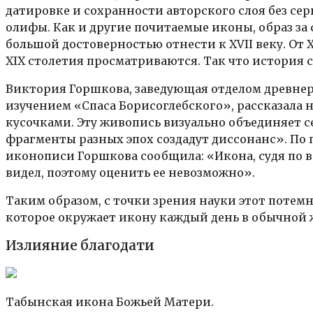
датировке и сохранности авторского слоя без се
олифы. Как и другие почитаемые иконы, образ з
большой достоверностью отнести к XVII веку. От XV
XIX столетия просматриваются. Так что история с
Виктория Горшкова, заведующая отделом древнер
изучением «Спаса Борисоглебского», рассказала на
кусочками. Эту живопись визуально объединяет се
фрагменты разных эпох создадут диссонанс». По
иконописи Горшкова сообщила: «Икона, судя по вс
видел, поэтому оценить ее невозможно».
Таким образом, с точки зрения науки этот потем
которое окружает икону каждый день в обычной 
Излияние благодати
Табынская икона Божьей Матери.