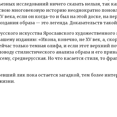
рьезных исследований ничего сказать нельзя, так 
а свою многовековую историю неоднократно понов
 века, если он когда-то и был на этой доске, на пе
оздания образа — это легенда. Доказательств тако
усского искусства Ярославского художественного 
шему изданию: «Икона, конечно, не XV век, а, скор
йчас только темная олифа, и если этот верхний п
 поводу стилистического анализа образа и его пр
ему, среднерусская. Но что касается стиля, то ф
невший лик пока остается загадкой, тем более инт
жизни.