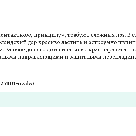
контактному принципу», требуют сложных поз. В с
рландский дар красиво льстить и остроумно шутит
. Раньше до него дотягивались с края парапета с
коваными направляющими и защитными перекладин
0251031-nwdw/