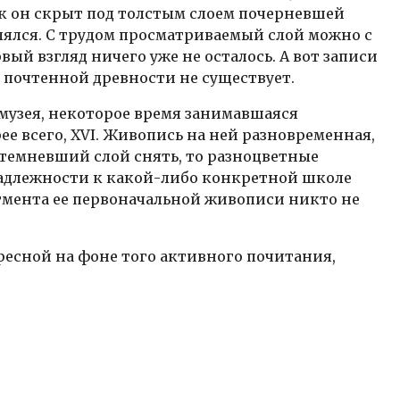
как он скрыт под толстым слоем почерневшей
лялся. С трудом просматриваемый слой можно с
рвый взгляд ничего уже не осталось. А вот записи
й почтенной древности не существует.
музея, некоторое время занимавшаяся
ее всего, XVI. Живопись на ней разновременная,
отемневший слой снять, то разно­цветные
инадлежности к какой-либо конкретной школе
рагмента ее первоначальной живописи никто не
ересной на фоне того активного почитания,