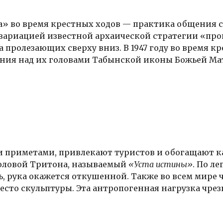
» во время крестных ходов — практика общения с 
я вариацией известной архаической стратегии «пр
 пролезающих сверху вниз. В 1947 году во время кр
я над их головами Табынской иконы Божьей Мате
 и приметами, привлекают туристов и обогащают к
 головой Тритона, называемый
«Уста истины»
. По л
ь, рука окажется откушенной. Также во всем мире
есто скульптуры. Эта антропогенная нагрузка чре