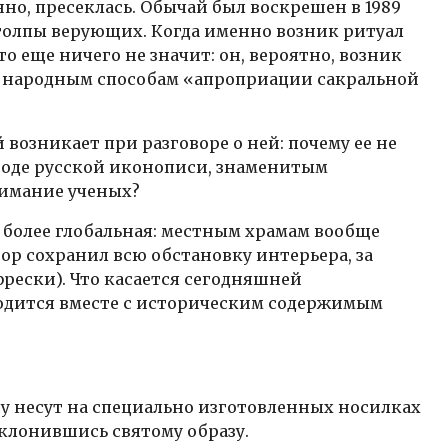
нно, пресеклась. Обычай был воскрешен в 1989
 толпы верующих. Когда именно возник ритуал
 еще ничего не значит: он, вероятно, возник
к народным способам «апроприации сакральной
 возникает при разговоре о ней: почему ее не
ериоде русской иконописи, знаменитым
имание ученых?
 более глобальная: местным храмам вообще
ор сохранил всю обстановку интерьера, за
рески). Что касается сегодняшней
одится вместе с историческим содержимым
у несут на специально изготовленных носилках
оклонившись святому образу.