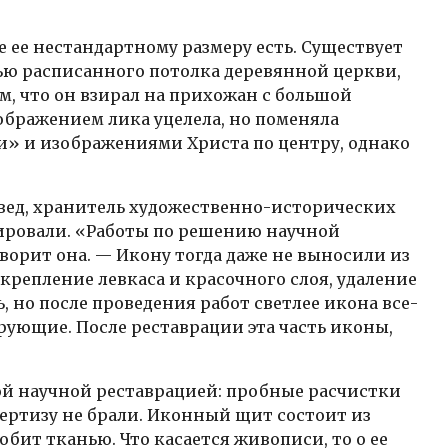
 ее нестандартному размеру есть. Существует
тью расписанного потолка деревянной церкви,
ем, что он взирал на прихожан с большой
зображением лика уцелела, но поменяла
и» и изображениями Христа по центру, однако
овед, хранитель художественно-исторических
рировали. «Работы по решению научной
орит она. — Икону тогда даже не выносили из
укрепление левкаса и красочного слоя, удаление
но после проведения работ светлее икона все-
ерующие. После реставрации эта часть иконы,
й научной реставрацией: пробные расчистки
ертизу не брали. Иконный щит состоит из
бит тканью. Что касается живописи, то о ее