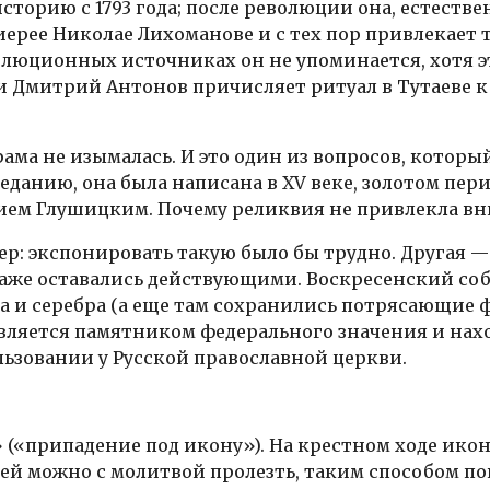
торию с 1793 года; после революции она, естестве
иерее Николае Лихоманове и с тех пор привлекает
люционных источниках он не упоминается, хотя это
и Дмитрий Антонов причисляет ритуал в Тутаеве 
ама не изымалась. И это один из вопросов, который
 преданию, она была написана в XV веке, золотом п
ем Глушицким. Почему реликвия не привлекла вн
р: экспонировать такую было бы трудно. Другая —
аже оставались действующими. Воскресенский соб
 и серебра (а еще там сохранились потрясающие ф
вляется памятником федерального значения и нах
льзовании у Русской православной церкви.
(«припадение под икону»). На крестном ходе икон
ней можно с молитвой пролезть, таким способом п