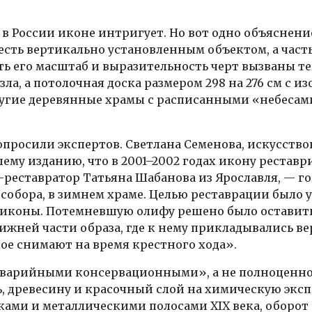
в России иконе интригует. Но вот одно объяснение
о есть вертикально установленным объектом, а час
сть его масштаб и выразительность черт вызваны т
ла, а потолочная доска размером 298 на 276 см с и
ругие деревянные храмы с расписанными «небесам
просили экспертов. Светлана Семенова, искусств
шему изданию, что в 2001–2002 годах икону рестав
еставратор Татьяна Шабанова из Ярославля, — гов
 собора, в зимнем храме. Целью реставрации было 
иконы. Потемневшую олифу решено было оставить, 
ижней части образа, где к нему прикладывались в
рое снимают на время крестного хода».
аварийными консервационными», а не полноценно
, древесину и красочный слой на химическую эксп
ами и металлическими полосами XIX века, оборот о