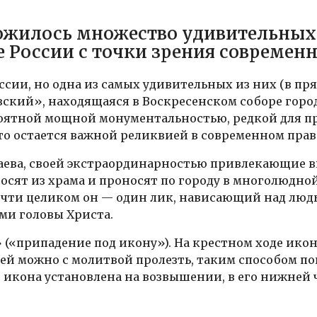
ложилось множество удивительных 
е России с точки зрения современ
ссии, но одна из самых удивительных из них (в п
вский», находящаяся в Воскресенском соборе горо
оятной мощной монументальностью, редкой для пре
то остается важной реликвией в современном прав
аева, своей экстраординарностью привлекающие в
осят из храма и проносят по городу в многолюдно
 почти целиком он — один лик, нависающий над лю
ми головы Христа.
(«припадение под икону»). На крестном ходе икон
ей можно с молитвой пролезть, таким способом пок
е икона установлена на возвышении, в его нижней 