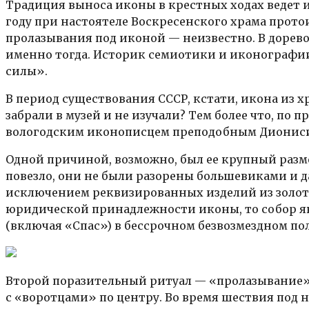
Традиция выноса иконы в крестных ходах ведет ис
году при настоятеле Воскресенского храма прото
пролазывания под иконой — неизвестно. В дорево
именно тогда. Историк семиотики и иконографи
силы».
В период существования СССР, кстати, икона из хр
забрали в музей и не изучали? Тем более что, по
вологодским иконописцем преподобным Диониси
Одной причиной, возможно, был ее крупный разме
повезло, они не были разорены большевиками и д
исключением реквизированных изделий из золота
юридической принадлежности иконы, то собор я
(включая «Спас») в бессрочном безвозмездном по
Второй поразительный ритуал — «пролазывание» 
с «воротцами» по центру. Во время шествия под 