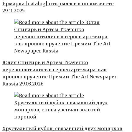
Ярмарка |catalog| открылась в новом месте
29.11.2025
Юлия Снигирь и Артем Ткаченко
перевоплотились в героев арт-мира: как
прошло вручение Премии The Art Newspaper
Russia
29.03.2026
Хрустальный кубок, связавший двух монархов,