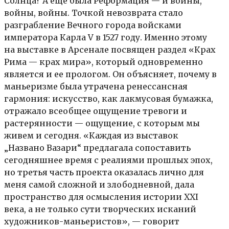
Солнца? А еще была Реформация — и войны,
войны, войны. Точкой невозврата стало
разграбление Вечного города войсками
императора Карла V в 1527 году. Именно этому
на выставке в Арсенале посвящен раздел «Крах
Рима — крах мира», который одновременно
является и ее прологом. Он объясняет, почему в
маньеризме была утрачена ренессансная
гармония: искусство, как лакмусовая бумажка,
отражало всеобщее ощущение тревоги и
растерянности — ощущение, с которым мы
живем и сегодня. «Каждая из выставок
„Названо Вазари“ предлагала сопоставить
сегодняшнее время с реалиями прошлых эпох,
но третья часть проекта оказалась лично для
меня самой сложной и злободневной, дала
пространство для осмысления истории XXI
века, а не только сути творческих исканий
художников-маньеристов», — говорит