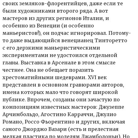
своих земляков-флорентийцев, даже если те
были художниками второго ряда. А вот
мастеров из других регионов Италии, и
особенно из Венеции (и особенно
маньеристов!), он подчас игнорировал. Потому-
то даже выдающийся венецианец Тинторетто
с его дерзкими маньеристическими
экспериментами не удостоился отдельной
главы. Выставка в Арсенале в этом смысле
честнее. Она не обещает поразить
хрестоматийными шедеврами. XVI век
представлен в основном гравюрами авторов,
имена которых мало что говорят широкой
публике. Впрочем, созданы они зачастую по
композициям известных мастеров: Джузеппе
Арчимбольдо, Агостино Карраччи, Джулио
Романо, Россо Фьорентино и других, включая
самого Джорджо Вазари (есть и прелестная
мелкая пластика по моделям Джамболоньи). Но