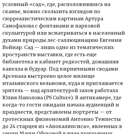
условный «сад», где, расположившись на
скамье, можно скользить взглядом по
сюрреалистическим картинам Артура
Самофалова с фонтанами и парковой
скульптурой или всматриваться в населенный
духами природы лес-галлюцинацию Евгении
Войнар. Сад — лишь одно из тематических
пространств выставки, где есть еще
библиотека и кабинет редкостей, домашняя
капелла и будуар. Под кирпичными сводами
Арсенала выстроено целое жилище
итальянского вельможи, куда и приглашается
зритель — над архитектурой залов работала
Юлия Наполова (PS Culture). В антикамере, где
когда-то гости ожидали начала аудиенций и
празднеств, представлены портреты — от
гротескных физиономий Антонио Темпесты
до 24 старцев из «Апокалипсиса», явленных в
серии Маши Обуховой в виде призрачных