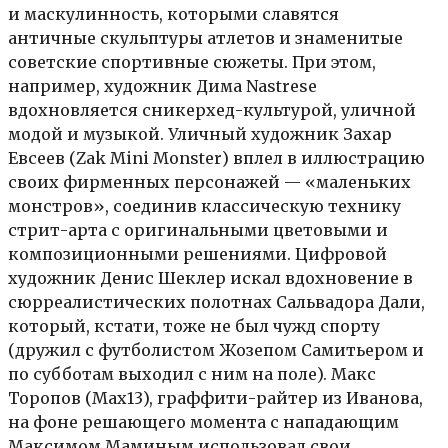
и маскулинность, которыми славятся
античные скульптуры атлетов и знаменитые
советские спортивные сюжеты. При этом,
например, художник Дима Nastrese
вдохновляется сникерхед-культурой, уличной
модой и музыкой. Уличный художник Захар
Евсеев (Zak Mini Monster) вплел в иллюстрацию
своих фирменных персонажей — «маленьких
монстров», соединив классическую технику
стрит-арта с оригинальными цветовыми и
композиционными решениями. Цифровой
художник Денис Шеклер искал вдохновение в
сюрреалистических полотнах Сальвадора Дали,
который, кстати, тоже не был чужд спорту
(дружил с футболистом Жозепом Самитьером и
по субботам выходил с ним на поле). Макс
Торопов (Max13), граффити-райтер из Иванова,
на фоне решающего момента с нападающим
Максимом Маминым использовал свои