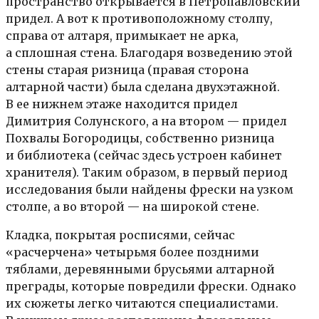
пространство открывается в Петропавловский
придел. А вот к противоположному столпу,
справа от алтаря, примыкает не арка,
а сплошная стена. Благодаря возведению этой
стены старая ризница (правая сторона
алтарной части) была сделана двухэтажной.
В ее нижнем этаже находится придел
Димитрия Солунского, а на втором — придел
Похвалы Богородицы, собственно ризница
и библиотека (сейчас здесь устроен кабинет
хранителя). Таким образом, в первый период
исследования были найдены фрески на узком
столпе, а во второй — на широкой стене.
Кладка, покрытая росписями, сейчас
«расчерчена» четырьмя более поздними
тяблами, деревянными брусьями алтарной
преграды, которые повредили фрески. Однако
их сюжеты легко читаются специалистами.