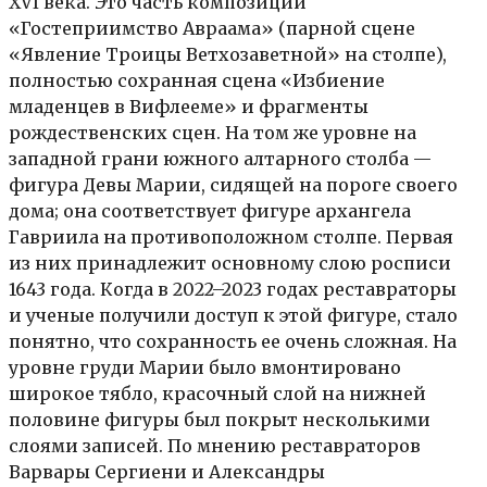
XVI века. Это часть композиции
«Гостеприимство Авраама» (парной сцене
«Явление Троицы Ветхозаветной» на столпе),
полностью сохранная сцена «Избиение
младенцев в Вифлееме» и фрагменты
рождественских сцен. На том же уровне на
западной грани южного алтарного столба —
фигура Девы Марии, сидящей на пороге своего
дома; она соответствует фигуре архангела
Гавриила на противоположном столпе. Первая
из них принадлежит основному слою росписи
1643 года. Когда в 2022–2023 годах реставраторы
и ученые получили доступ к этой фигуре, стало
понятно, что сохранность ее очень сложная. На
уровне груди Марии было вмонтировано
широкое тябло, красочный слой на нижней
половине фигуры был покрыт несколькими
слоями записей. По мнению реставраторов
Варвары Сергиени и Александры