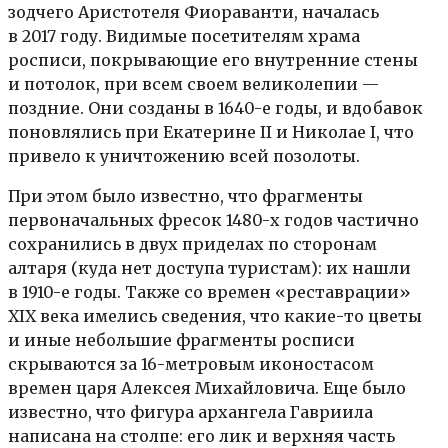
зодчего Аристотеля Фиораванти, началась
в 2017 году. Видимые посетителям храма
росписи, покрывающие его внутренние стены
и потолок, при всем своем великолепии —
поздние. Они созданы в 1640-е годы, и вдобавок
поновлялись при Екатерине II и Николае I, что
привело к уничтожению всей позолоты.
При этом было известно, что фрагменты
первоначальных фресок 1480-х годов частично
сохранились в двух приделах по сторонам
алтаря (куда нет доступа туристам): их нашли
в 1910-е годы. Также со времен «реставрации»
XIX века имелись сведения, что какие-то цветы
и иные небольшие фрагменты росписи
скрываются за 16-метровым иконостасом
времен царя Алексея Михайловича. Еще было
известно, что фигура архангела Гавриила
написана на столпе: его лик и верхняя часть