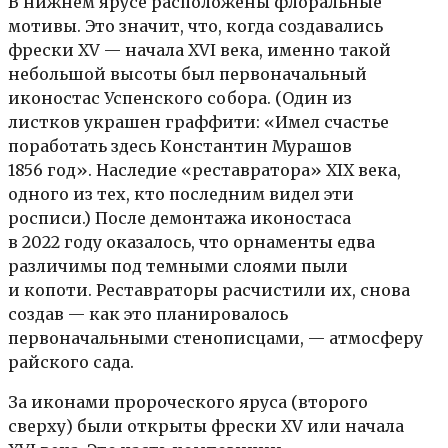
В нижнем ярусе расположены флоральные
мотивы. Это значит, что, когда создавались
фрески XV — начала XVI века, именно такой
небольшой высоты был первоначальный
иконостас Успенского собора. (Один из
листков украшен граффити: «Имел счастье
поработать здесь Константин Мурашов
1856 год». Наследие «реставратора» XIX века,
одного из тех, кто последним видел эти
росписи.) После демонтажа иконостаса
в 2022 году оказалось, что орнаменты едва
различимы под темными слоями пыли
и копоти. Реставраторы расчистили их, снова
создав — как это планировалось
первоначальными стенописцами, — атмосферу
райского сада.
За иконами пророческого яруса (второго
сверху) были открыты фрески XV или начала